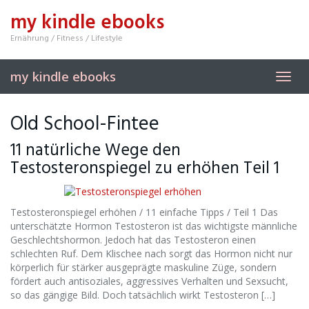
Skip
my kindle ebooks
to
main
Ernährung / Fitness / Lifestyle
content
my kindle ebooks
Toggl
navig
Old School-Fintee
11 natürliche Wege den
Testosteronspiegel zu erhöhen Teil 1
Testosteronspiegel erhöhen / 11 einfache Tipps / Teil 1 Das
unterschätzte Hormon Testosteron ist das wichtigste männliche
Geschlechtshormon. Jedoch hat das Testosteron einen
schlechten Ruf. Dem Klischee nach sorgt das Hormon nicht nur
körperlich für stärker ausgeprägte maskuline Züge, sondern
fördert auch antisoziales, aggressives Verhalten und Sexsucht,
so das gängige Bild. Doch tatsächlich wirkt Testosteron […]