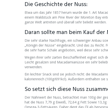
Die Geschichte der Nuss:
Etwa um das Jahr 1857 herum wurde die 1. Art Macadam
einem Waldstück am Pine River der Moreton Bay entd
ganze Welt antreten und überall sehr beliebt werden.
Daran sollte man beim Kauf der
Die sehr starke Nachfrage, ein schwieriger Anbau sow
„Königin der Nüsse“ eingebracht. Und das zu Recht. 
die sehr harte Schale angeboten, weil diese sehr schw
Wegen ihrer sehr zarten Beschaffenheit eignet sich d
Leicht gesalzen sind Macadamianüsse ein sehr belieb
verwenden.
Ein leichter Snack sind sie jedoch nicht: die Macadam
kalorienreich (100g/691kcl). Außerdem enthalten sie s
So setzt sich diese Nuss zusamm
Der Nährwert der Nuss, betrachtet man 100g der ge
hat die Nuss 7,79 g Eiweiß, 72,64 g Fett Sowie 13,3g
Omega-3-Fettsäuren. Daher dient das Öl als hervor