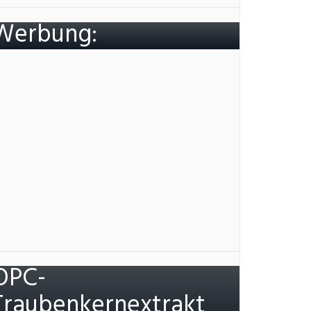
Werbung:
OPC-
Traubenkernextrakt