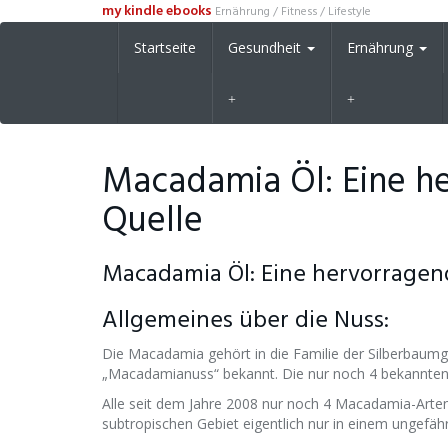
Skip
my kindle ebooks
Ernährung / Fitness / Lifestyle
to
Startseite
Gesundheit
Ernährung
main
content
Macadamia Öl: Eine h
Quelle
Macadamia Öl: Eine hervorrage
Allgemeines über die Nuss:
Die Macadamia gehört in die Familie der Silberbaumge
„Macadamianuss“ bekannt. Die nur noch 4 bekannten a
Alle seit dem Jahre 2008 nur noch 4 Macadamia-Art
subtropischen Gebiet eigentlich nur in einem ungefäh