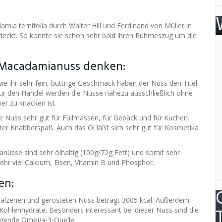
ia ternifolia durch Walter Hill und Ferdinand von Müller in
eckt. So konnte sie schon sehr bald ihren Ruhmeszug um die
 Macadamianuss denken:
ie ihr sehr fein, buttrige Geschmack haben der Nuss den Titel
Für den Handel werden die Nüsse nahezu ausschließlich ohne
er zu knacken ist.
ie Nuss sehr gut für Füllmassen, für Gebäck und für Kuchen.
ter Knabberspaß. Auch das Öl läßt sich sehr gut für Kosmetika
ianüsse sind sehr ölhaltig (100g/72g Fett) und somit sehr
ehr viel Calcium, Eisen, Vitamin B und Phosphor.
en:
salzenen und gerösteten Nuss beträgt 3005 kcal. Außerdem
 Kohlenhydrate. Besonders interessant bei dieser Nuss sind die
ragende Omega-3-Quelle.