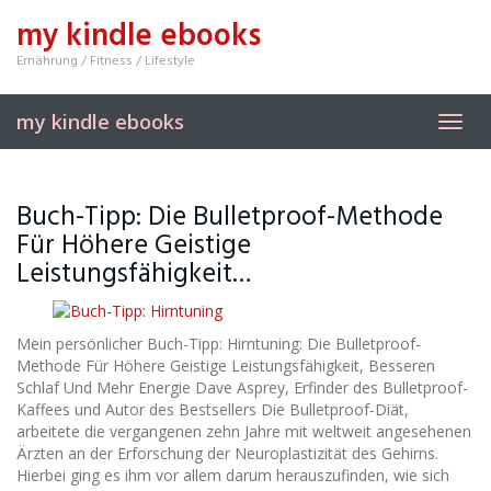
Skip
my kindle ebooks
to
main
Ernährung / Fitness / Lifestyle
content
my kindle ebooks
Toggl
navig
Buch-Tipp: Die Bulletproof-Methode
Für Höhere Geistige
Leistungsfähigkeit…
Mein persönlicher Buch-Tipp: Hirntuning: Die Bulletproof-
Methode Für Höhere Geistige Leistungsfähigkeit, Besseren
Schlaf Und Mehr Energie Dave Asprey, Erfinder des Bulletproof-
Kaffees und Autor des Bestsellers Die Bulletproof-Diät,
arbeitete die vergangenen zehn Jahre mit weltweit angesehenen
Ärzten an der Erforschung der Neuroplastizität des Gehirns.
Hierbei ging es ihm vor allem darum herauszufinden, wie sich