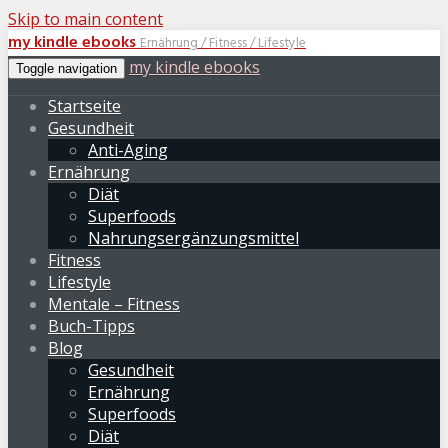
Skip to main content
my kindle ebooks
Ernährung / Fitness / Lifestyle
my kindle ebooks
Toggle navigation
Startseite
Gesundheit
Anti-Aging
Ernährung
Diät
Superfoods
Nahrungsergänzungsmittel
Fitness
Lifestyle
Mentale – Fitness
Buch-Tipps
Blog
Gesundheit
Ernährung
Superfoods
Diät