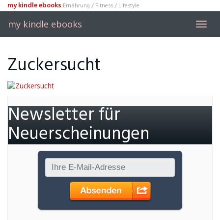
Skip
my kindle ebooks
Ernährung / Fitness / Lifestyle
to
my kindle ebooks
main
Toggl
content
navig
Zuckersucht
Newsletter für
Neuerscheinungen